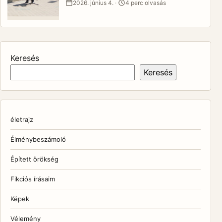
·
2026. június 4.
4 perc olvasás
Keresés
Keresés
életrajz
Élménybeszámoló
Épített örökség
Fikciós írásaim
Képek
Vélemény