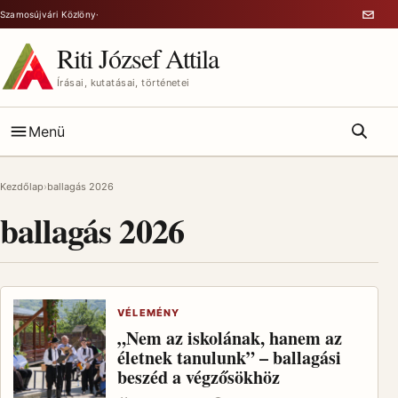
Ugrás a tartalomra
Szamosújvári Közlöny
·
Riti József Attila
Írásai, kutatásai, történetei
Menü
Kezdőlap
ballagás 2026
ballagás 2026
VÉLEMÉNY
„Nem az iskolának, hanem az
életnek tanulunk” – ballagási
beszéd a végzősökhöz