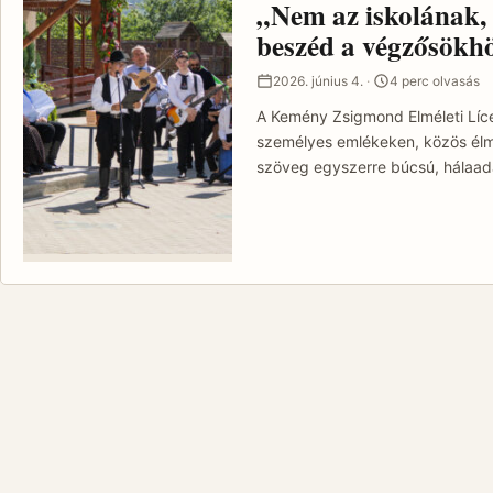
„Nem az iskolának, 
beszéd a végzősökh
·
2026. június 4.
4 perc olvasás
A Kemény Zsigmond Elméleti Líc
személyes emlékeken, közös élmé
szöveg egyszerre búcsú, hálaa