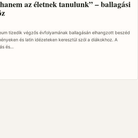
hanem az életnek tanulunk” – ballagási
öz
eum tizedik végzős évfolyamának ballagásán elhangzott beszéd
nyeken és latin idézeteken keresztül szól a diákokhoz. A
dás és…