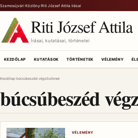
Ugrás a tartalomra
Szamosújvári Közlöny
·
Riti József Attila írásai
Riti József Attila
Írásai, kutatásai, történetei
KEZDŐLAP
KUTATÁSOK
TÖRTÉNETEK
VÉLEMÉNY
ÉL
Kezdőlap
búcsúbeszéd végzősöknek
búcsúbeszéd vég
VÉLEMÉNY